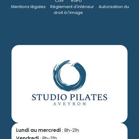
CGV
.
RGPD
.
Mentions légales
.
Règlement d'intérieur
.
Autorisation du
droit à l'image
Lundi au mercredi
: 8h-21h
Vendredi
: 8h-21h